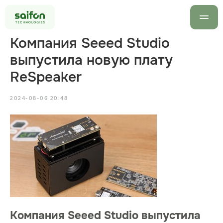
Компания Seeed Studio
выпустила новую плату
ReSpeaker
2024-08-06 20:48
info@saif
+7 499 7
Оставить заявку
Компания Seeed Studio выпустила