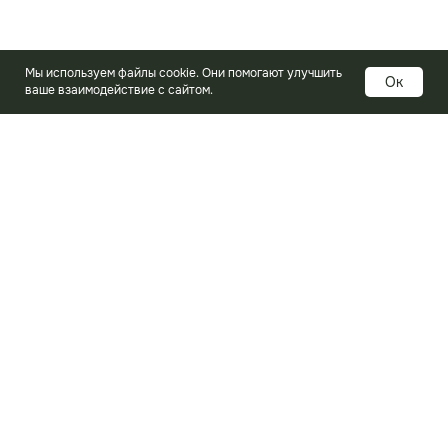
Мы используем файлы cookie. Они помогают улучшить
Ок
ваше взаимодействие с сайтом.
Услуги
Изготовление печатных плат
Электронные компоненты
Контрактная сборка
Проектирование печатных плат
Базовые материалы ПП
Справочная информация
Логистика