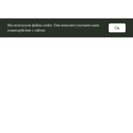
Мы используем файлы cookie. Они помогают улучшить ваше
Ок
взаимодействие с сайтом.
Услуги
Изготовление печатных плат
Электронные компоненты
Контрактная сборка
Проектирование печатных плат
Базовые материалы ПП
Справочная информация