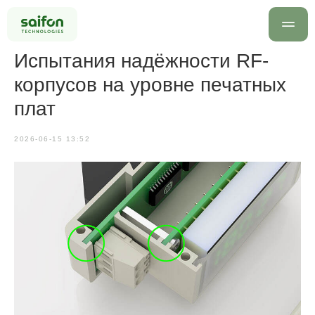
Испытания надёжности RF-
корпусов на уровне печатных
плат
2026-06-15 13:52
info@saif
+7 499 
Оставить заявку