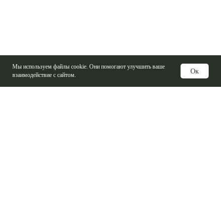
Мы используем файлы cookie. Они помогают улучшить ваше
Ок
взаимодействие с сайтом.
Услуги
Изготовление печатных плат
Электронные компоненты
Контрактная сборка
Проектирование печатных плат
Базовые материалы ПП