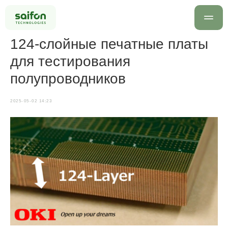
124-слойные печатные платы
для тестирования
полупроводников
2025-05-02 14:23
info@saif
+7 499 
Оставить заявку